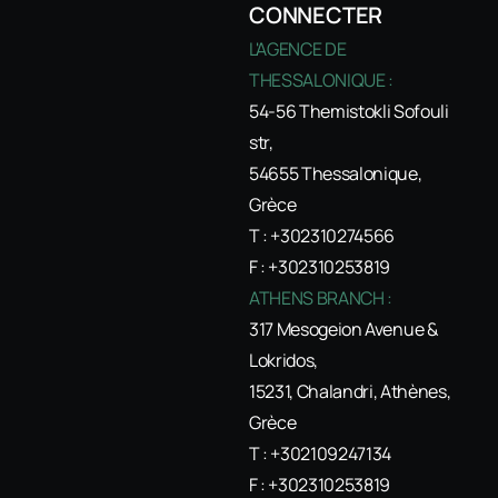
CONNECTER
L'AGENCE DE
THESSALONIQUE :
54-56 Themistokli Sofouli
str,
54655 Thessalonique,
Grèce
T : +302310274566
F : +302310253819
ATHENS BRANCH :
317 Mesogeion Avenue &
Lokridos,
15231, Chalandri, Athènes,
Grèce
T : +302109247134
F : +302310253819