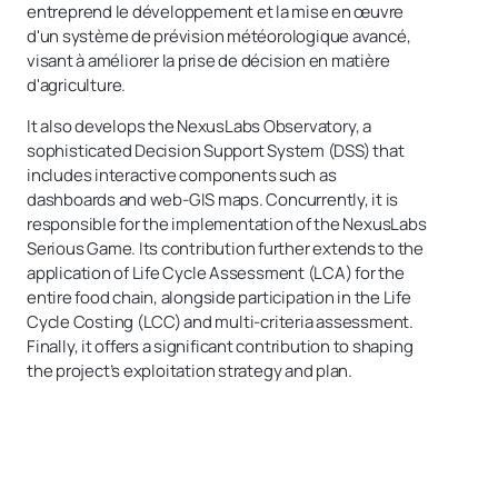
entreprend le développement et la mise en œuvre
d'un système de prévision météorologique avancé,
visant à améliorer la prise de décision en matière
d'agriculture.
It also develops the NexusLabs Observatory, a
sophisticated Decision Support System (DSS) that
includes interactive components such as
dashboards and web-GIS maps. Concurrently, it is
responsible for the implementation of the NexusLabs
Serious Game. Its contribution further extends to the
application of Life Cycle Assessment (LCA) for the
entire food chain, alongside participation in the Life
Cycle Costing (LCC) and multi-criteria assessment.
Finally, it offers a significant contribution to shaping
the project’s exploitation strategy and plan.