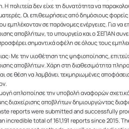
η. Η πολιτεία δεν είχε τη δυνατότητα να παρακολ
ατερές. Οι επιθεωρήσεις από δημόσιους φορείς 
υ εμπλέκονταν σε παράνομες ενέργειες. Για να επ
σης αποβλήτων, το υπουργείο και ο ΣΕΠΑΝ συνερ
προσφέρει σημαντικά οφέλη σε όλους τους εμπλε
ιας: Με την υιοθέτηση της ψηφιοποίησης, επιτεύ
ρισης αποβλήτων. Χάρη στη διαθεσιμότητα πληρο
αι σε θέση να λαμβάνει τεκμηριωμένες αποφάσεις
ον.
αρμογή απλοποίησε την υποβολή αναφορών σχετικά
ιμης διαχείρισης αποβλήτων δημιουργώντας διαφ
 waste reports were submitted and successfully pr
n incredible total of 161,191 reports since 2015. 