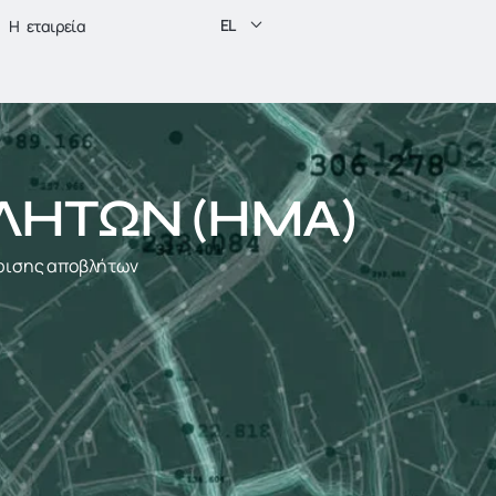
EL
H εταιρεία
ΛΗΤΩΝ (ΗΜΑ)
ίρισης αποβλήτων