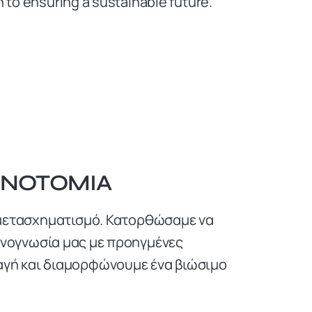
to ensuring a sustainable future.
ΙΝΟΤΟΜΊΑ
ό μετασχηματισμό. Κατορθώσαμε να
χνογνωσία μας με προηγμένες
αγή και διαμορφώνουμε ένα βιώσιμο