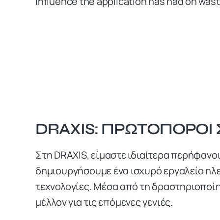
influence the application has had on was
DRAXIS: ΠΡΩΤΟΠΌΡΟΙ
Στη DRAXIS, είμαστε ιδιαίτερα περήφανο
δημιουργήσουμε ένα ισχυρό εργαλείο ηλ
τεχνολογίες. Μέσα από τη δραστηριοποί
μέλλον για τις επόμενες γενιές.