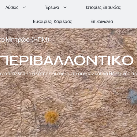
Λύσεις
Έρευνα
Ιστορίες Επιτυχίας
Ευκαιρίες Καριέρας
Επικοινωνία
ικό Μητρώο (ΗΠΜ)
ΠΕΡΙΒΑΛΛΟΝΤΙΚΌ
ν αποτελεσματικότερη διαχείριση αδειών και να θέσει νέα π