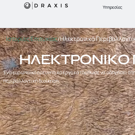
Υπηρεσίες
Ιστορίες Επιτυχίας
/
Ηλεκτρονικό Περιβαλλοντ
ΗΛΕΚΤΡΟΝΙΚΌ 
Ένα ευρωπαϊκό ερευνητικό έργο κατόρθωσε να οδηγήσει στη
περιβαλλοντική διοίκηση.