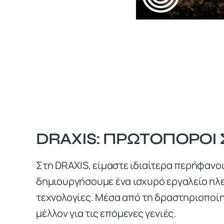
DRAXIS: ΠΡΩΤΟΠΌΡΟΙ
Στη DRAXIS, είμαστε ιδιαίτερα περήφανο
δημιουργήσουμε ένα ισχυρό εργαλείο ηλ
τεχνολογίες. Μέσα από τη δραστηριοποί
μέλλον για τις επόμενες γενιές.