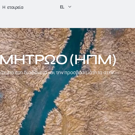
EL
H εταιρεία
 ΜΗΤΡΏΟ (ΗΠΜ)
ρότυπα στη διαφάνεια και την προσβασιμότητα στην